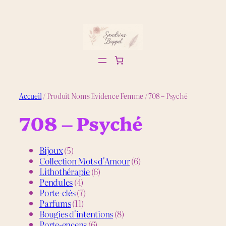
Aller
au
contenu
Accueil
/ Produit Noms Evidence Femme / 708 – Psyché
708 – Psyché
5
Bijoux
5
produits
6
Collection Mots d'Amour
6
6
produits
Lithothérapie
6
4
produits
Pendules
4
produits
7
Porte-clés
7
11
produits
Parfums
11
produits
8
Bougies d'intentions
8
6
produits
Porte-encens
6