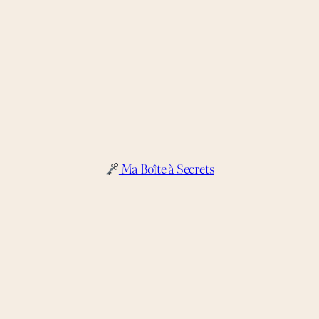
Ma Boîte à Secrets
Je m’inscris à La Lettre
Mentions légales
Tu veux me donner un petit coup de pouce ?
Toute reproduction, totale ou partielle interdite et soumise à
poursuites judiciaires.