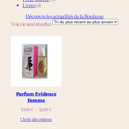
4
produits
Livres
4
produits
Découvre les actualités de la Boutique
Voici le seul résultat
Parfum Evidence
Femme
Plage
10,00
€
–
32,00
€
de
Choix des options
prix :
10,00 €