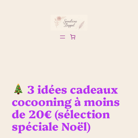
Aller
au
contenu
3 idées cadeaux
cocooning à moins
de 20€ (sélection
spéciale Noël)