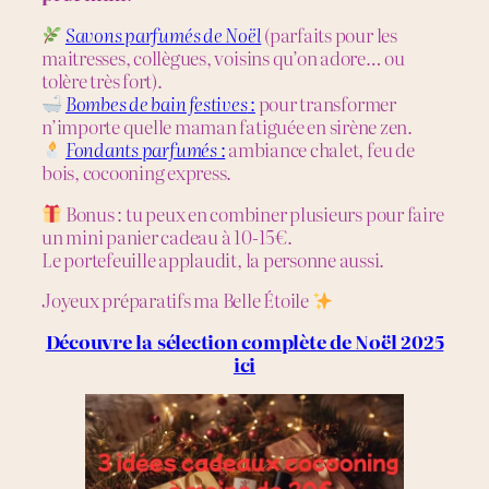
Savons parfumés de Noël
(parfaits pour les
maitresses, collègues, voisins qu’on adore… ou
tolère très fort).
Bombes de bain festives
:
pour transformer
n’importe quelle maman fatiguée en sirène zen.
Fondants parfumés
:
ambiance chalet, feu de
bois, cocooning express.
Bonus : tu peux en combiner plusieurs pour faire
un mini panier cadeau à 10-15€.
Le portefeuille applaudit, la personne aussi.
Joyeux préparatifs ma Belle Étoile
Découvre la sélection complète de Noël 2025
ici