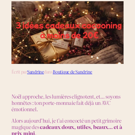
Écrit par
Sandrine
dans
Boutique de Sandrine
Noël approche, les lumières clignotent, et… soyons
honnêtes : ton porte-monnaie fait déjà un AVC
émotionnel.
Alors aujourd’hui, je t’ai concocté un petit grimoire
magique des
cadeaux doux, utiles, beaux… et à
prix mini
.