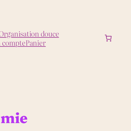
Organisation douce
 compte
Panier
émie