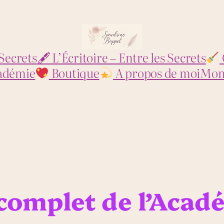
Secrets
🖋 L’Écritoire – Entre les Secrets
adémie
Boutique
A propos de moi
Mon
omplet de l’Acad